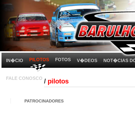
PILOTOS
FOTOS
IN�CIO
V�DEOS
NOT�CIAS D
FALE CONOSCO
/
pilotos
PATROCINADORES