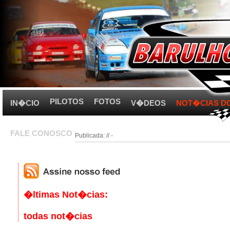
PILOTOS
FOTOS
IN�CIO
V�DEOS
NOT�CIAS D
FALE CONOSCO
Publicada: // -
�ltimas Not�cias:
todas not�cias